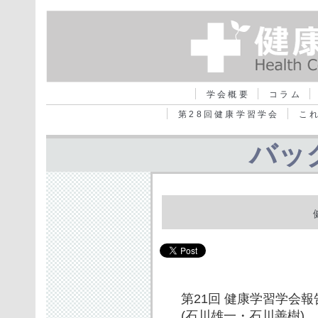
学会概要
コラム
第28回健康学習学会
こ
バッ
第21回 健康学習学会報
(石川雄一・石川善樹)