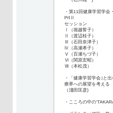
・第11回健康学習学会
PrtⅡ
セッション
Ⅰ（堀越誓子）
Ⅱ（渡辺桂子）
Ⅲ（石田奈津子）
Ⅳ（高瀬孝子）
Ⅴ（百瀬ちづ子）
Ⅵ（関原宏昭）
Ⅶ（本松茂）
・「健康学習学会｣と
療界への展望を考える
（淺田匡彦)
・こころの中の’TAKAR