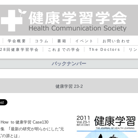
学会概要
コラム
書籍
イベント
お問い合わせ
28回健康学習学会
これまでの学会
The Doctors
リ
バックナンバー
健康学習 23-2
How to 健康学習 Case130
特集 ｢最新の研究が明らかにした“元
気”の源とは」