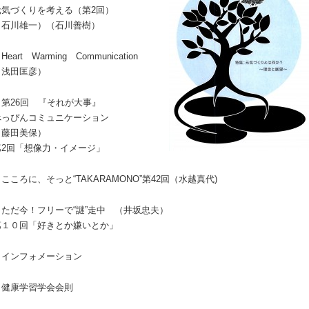
元気づくりを考える（第2回）
（石川雄一）（石川善樹）
Heart Warming Communication
（浅田匡彦）
・第26回 『それが大事』
べっぴんコミュニケーション
（藤田美保）
第2回「想像力・イメージ」
こころに、そっと“TAKARAMONO”第42回（水越真代)
・ただ今！フリーで“謎”走中 （井坂忠夫）
第１０回「好きとか嫌いとか」
・インフォメーション
・健康学習学会会則